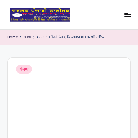
Skip
to
W
content
o
Home
ਪੰਜਾਬ
ਸਨਮਾਨਿਤ ਹੋਣਗੇ ਲੇਖਕ, ਫਿਲਮਸਾਜ ਅਤੇ ਪੰਜਾਬੀ ਨਾਇਕ
rl
d
P
Posted
ਪੰਜਾਬ
in
u
nj
a
bi
Ti
m