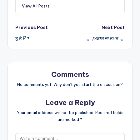
p
View All Posts
p
Post
Previous Post
Next Post
ਤੂੰ ਤੇ ਮੈਂ ?
,,,,,,ਅਕਾਲ ਦਾ ਤਖ਼ਤ,,,,,
navigation
Comments
No comments yet. Why don’t you start the discussion?
Leave a Reply
Your email address will not be published.
Required fields
are marked
*