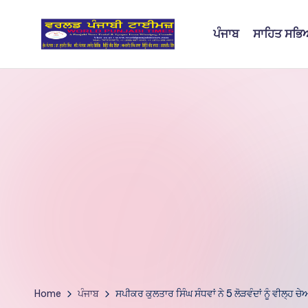
ਪੰਜਾਬ
ਸਾਹਿਤ ਸਭ
Skip
to
W
content
o
rl
d
P
u
nj
a
bi
Home
ਪੰਜਾਬ
ਸਪੀਕਰ ਕੁਲਤਾਰ ਸਿੰਘ ਸੰਧਵਾਂ ਨੇ 5 ਲੋੜਵੰਦਾਂ ਨੂੰ ਵੀਲ੍ਹ ਚੇ