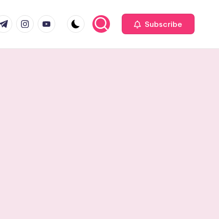
com
r.com
.me
instagram.com
youtube.com
Subscribe