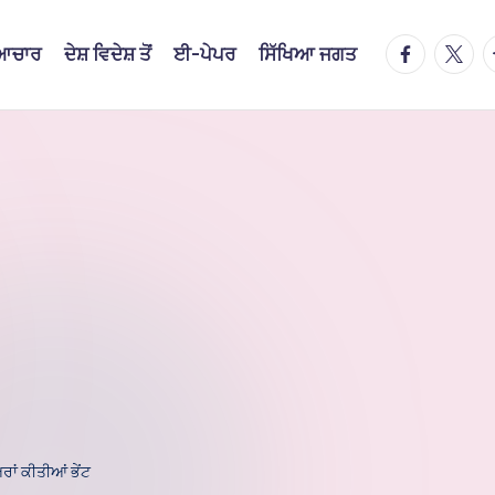
facebook.
twitte
t
ਿਆਚਾਰ
ਦੇਸ਼ ਵਿਦੇਸ਼ ਤੋਂ
ਈ-ਪੇਪਰ
ਸਿੱਖਿਆ ਜਗਤ
ਅਰਾਂ ਕੀਤੀਆਂ ਭੇਂਟ