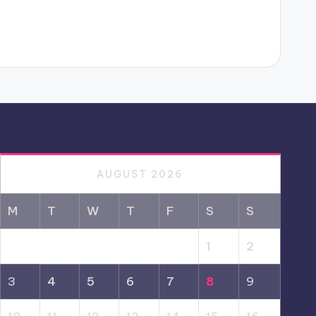
AUGUST 2026
M
T
W
T
F
S
S
1
2
3
4
5
6
7
8
9