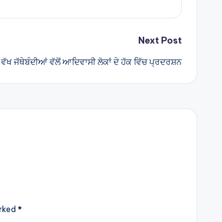
Next Post
ਵੱਖ ਜੱਥੇਬੰਦੀਆਂ ਵੱਲੋਂ ਆਦਿਵਾਸੀ ਲੋਕਾਂ ਦੇ ਹੱਕ ਵਿੱਚ ਪ੍ਰਦਰਸ਼ਨ
arked
*