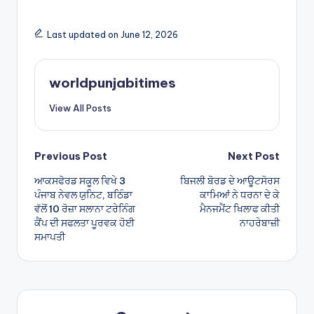
h
h
a
ar
Last updated on June 12, 2026
ts
e
A
worldpunjabitimes
p
View All Posts
p
Post
Previous Post
Next Post
ਆਕਸਫੋਰਡ ਸਕੂਲ ਵਿਖੇ 3
ਬਿਜਲੀ ਬੋਰਡ ਦੇ ਆਊਟਸੋਰਸ
navigation
ਪੰਜਾਬ ਨੇਵਲ ਯੁਨਿਟ, ਬਠਿੰਡਾ
ਕਾਮਿਆਂ ਨੇ ਧਰਨਾ ਦੇ ਕੇ
ਵੱਲੋਂ 10 ਰੋਜ਼ਾ ਸਲਾਨਾ ਟਰੇਨਿੰਗ
ਮੈਨਜਮੈਂਟ ਖਿਲਾਫ ਕੀਤੀ
ਕੈਂਪ ਦੀ ਸਫਲਤਾ ਪੂਰਵਕ ਹੋਈ
ਨਾਹਰੇਬਾਜ਼ੀ
ਸਮਾਪਤੀ