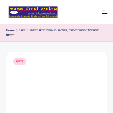
Skip
to
W
content
o
Home
ਪੰਜਾਬ
ਸਪੀਕਰ ਸੰਧਵਾਂ ਨੇ ਵੱਖ-ਵੱਖ ਸਮਾਜਿਕ, ਧਾਰਮਿਕ ਸਮਾਗਮਾਂ ਵਿੱਚ ਕੀਤੀ
ਸ਼ਿਰਕਤ
rl
d
P
Posted
u
ਪੰਜਾਬ
in
nj
a
bi
Ti
m