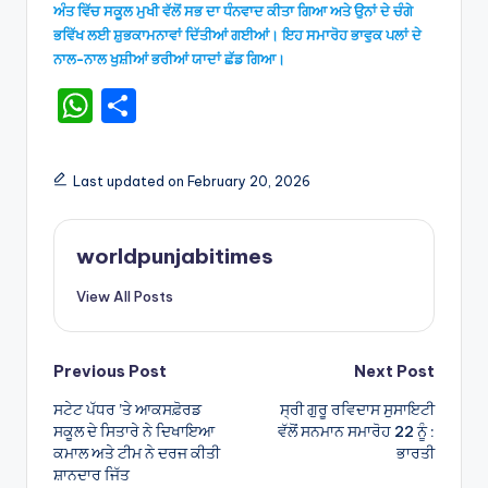
ਅੰਤ ਵਿੱਚ ਸਕੂਲ ਮੁਖੀ ਵੱਲੋਂ ਸਭ ਦਾ ਧੰਨਵਾਦ ਕੀਤਾ ਗਿਆ ਅਤੇ ਉਨਾਂ ਦੇ ਚੰਗੇ
ਭਵਿੱਖ ਲਈ ਸ਼ੁਭਕਾਮਨਾਵਾਂ ਦਿੱਤੀਆਂ ਗਈਆਂ। ਇਹ ਸਮਾਰੋਹ ਭਾਵੁਕ ਪਲਾਂ ਦੇ
ਨਾਲ-ਨਾਲ ਖੁਸ਼ੀਆਂ ਭਰੀਆਂ ਯਾਦਾਂ ਛੱਡ ਗਿਆ।
W
S
h
h
a
ar
Last updated on February 20, 2026
ts
e
A
worldpunjabitimes
p
View All Posts
p
Post
Previous Post
Next Post
ਸਟੇਟ ਪੱਧਰ ’ਤੇ ਆਕਸਫ਼ੋਰਡ
ਸ੍ਰੀ ਗੁਰੂ ਰਵਿਦਾਸ ਸੁਸਾਇਟੀ
navigation
ਸਕੂਲ ਦੇ ਸਿਤਾਰੇ ਨੇ ਦਿਖਾਇਆ
ਵੱਲੋਂ ਸਨਮਾਨ ਸਮਾਰੋਹ 22 ਨੂੰ :
ਕਮਾਲ ਅਤੇ ਟੀਮ ਨੇ ਦਰਜ ਕੀਤੀ
ਭਾਰਤੀ
ਸ਼ਾਨਦਾਰ ਜਿੱਤ