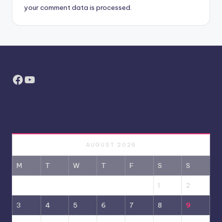
your comment data is processed.
Facebook
YouTube
AUGUST 2026
M
T
W
T
F
S
S
1
2
3
4
5
6
7
8
9