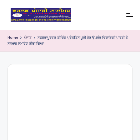
Skip
to
W
content
o
Home
ਪੰਜਾਬ
ਸਫਲਤਾਪੂਰਵਕ ਟੀਚਿੰਗ ਪ੍ਰੈਕਟਿਸ ਪੂਰੀ ਹੋਣ ਉਪਰੰਤ ਵਿਦਾਇਗੀ ਪਾਰਟੀ ਤੇ
ਸਨਮਾਨ ਸਮਾਰੋਹ ਕੀਤਾ ਗਿਆ।
rl
d
P
u
nj
a
bi
Ti
m