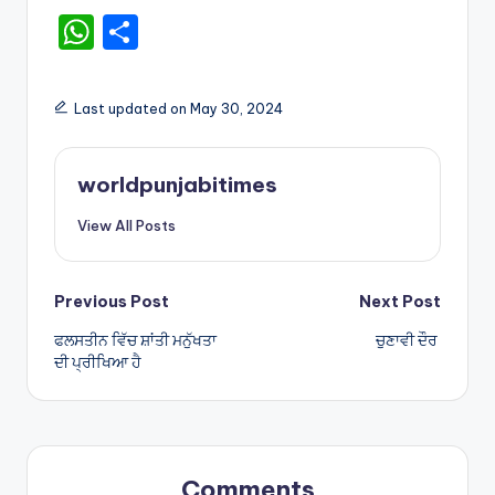
W
S
h
h
a
ar
Last updated on May 30, 2024
ts
e
A
worldpunjabitimes
p
View All Posts
p
Post
Previous Post
Next Post
ਫਲਸਤੀਨ ਵਿੱਚ ਸ਼ਾਂਤੀ ਮਨੁੱਖਤਾ
ਚੁਣਾਵੀ ਦੌਰ
navigation
ਦੀ ਪ੍ਰੀਖਿਆ ਹੈ
Comments