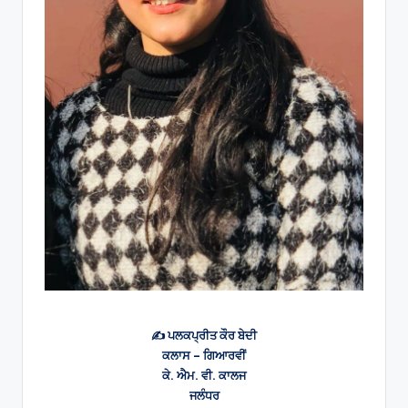
✍️ ਪਲਕਪ੍ਰੀਤ ਕੌਰ ਬੇਦੀ
ਕਲਾਸ – ਗਿਆਰਵੀਂ
ਕੇ. ਐਮ. ਵੀ. ਕਾਲਜ
ਜਲੰਧਰ