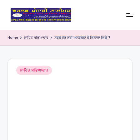
Skip
to
W
content
o
Home
ਸਾਹਿਤ ਸਭਿਆਚਾਰ
ਸਫ਼ਲ ਹੋਣ ਲਈ ਅਸਫ਼ਲਤਾ ਤੋਂ ਕਿਨਾਰਾ ਕਿਉ ?
rl
d
P
Posted
ਸਾਹਿਤ ਸਭਿਆਚਾਰ
in
u
nj
a
bi
Ti
m