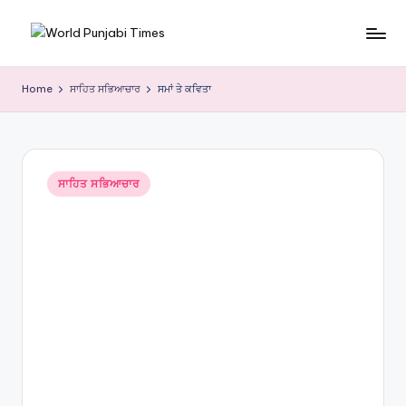
Skip
W
to
content
o
Home
ਸਾਹਿਤ ਸਭਿਆਚਾਰ
ਸਮਾਂ ਤੇ ਕਵਿਤਾ
rl
d
P
Posted
ਸਾਹਿਤ ਸਭਿਆਚਾਰ
in
u
nj
a
bi
Ti
m
e