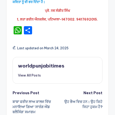
ਕਵਿਤਾ ਨੂੰ ਵੀ ਭਰ ਦਿੰਦਾ ਹੈ।
ਪ੍ਰੋ. ਨਵ ਸੰਗੀਤ ਸਿੰਘ
1, ਲਤਾ ਗਰੀਨ ਐਨਕਲੇਵ, ਪਟਿਆਲਾ-147002. 9417692015.
W
S
h
h
a
ar
Last updated on March 24, 2025
ts
e
A
worldpunjabitimes
p
View All Posts
p
Post
Previous Post
Next Post
ਬਾਬਾ ਫਰੀਦ ਲਾਅ ਕਾਲਜ ਵਿੱਚ
ਉਹ ਭੈਅ ਵਿਚ ਹਨ। ਉਹ ਕਿਹੋ
navigation
ਮਨਾਇਆ ਗਿਆ ‘ਸਾਰੰਗ ਐਂਡ
ਜਿਹਾ ਹੁਕਮ ਹੈ?
ਬਲੈਸਿੰਗ’ ਸਮਾਗਮ