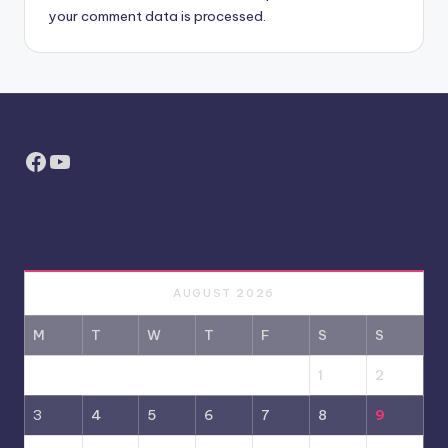
your comment data is processed.
Facebook
YouTube
AUGUST 2026
M
T
W
T
F
S
S
1
2
3
4
5
6
7
8
9