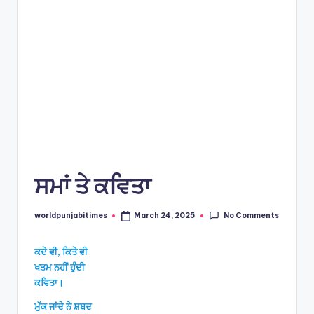
s
ਸਮਾਂ ਤੇ ਕਵਿਤਾ
No Comments
worldpunjabitimes
March 24, 2025
Posted
by
ਕਦੇ ਵੀ, ਕਿਤੇ ਵੀ
ਖਤਮ ਨਹੀਂ ਹੁੰਦੀ
ਕਵਿਤਾ।
ਮੁੱਕ ਜਾਂਦੇ ਨੇ ਸ਼ਬਦ