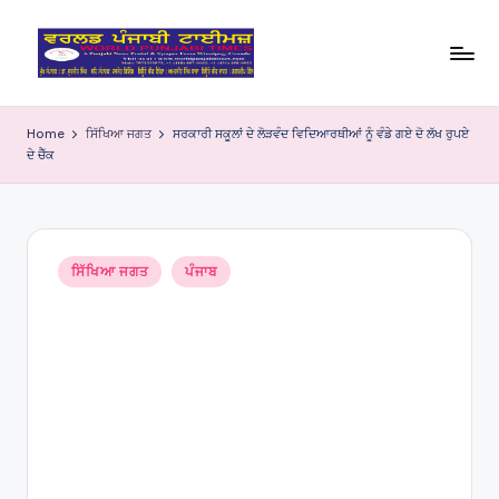
Skip
to
W
content
o
Home
ਸਿੱਖਿਆ ਜਗਤ
ਸਰਕਾਰੀ ਸਕੂਲਾਂ ਦੇ ਲੋੜਵੰਦ ਵਿਦਿਆਰਥੀਆਂ ਨੂੰ ਵੰਡੇ ਗਏ ਦੋ ਲੱਖ ਰੁਪਏ
ਦੇ ਚੈੱਕ
rl
d
P
Posted
u
ਸਿੱਖਿਆ ਜਗਤ
ਪੰਜਾਬ
in
nj
a
bi
Ti
m