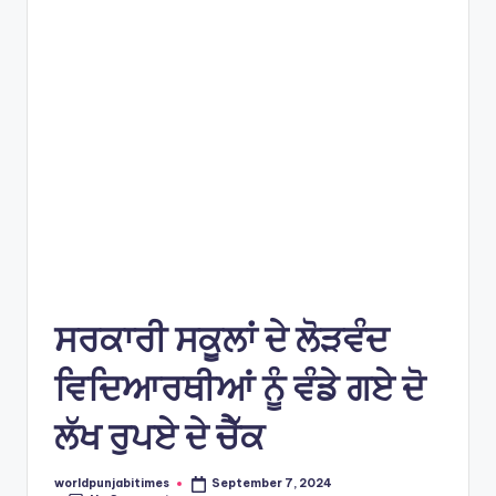
e
s
ਸਰਕਾਰੀ ਸਕੂਲਾਂ ਦੇ ਲੋੜਵੰਦ
ਵਿਦਿਆਰਥੀਆਂ ਨੂੰ ਵੰਡੇ ਗਏ ਦੋ
ਲੱਖ ਰੁਪਏ ਦੇ ਚੈੱਕ
worldpunjabitimes
September 7, 2024
Posted