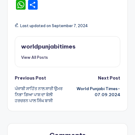
W
S
h
h
a
ar
Last updated on September 7, 2024
ts
e
A
worldpunjabitimes
p
View All Posts
p
Post
Previous Post
Next Post
ਪੰਜਾਬੀ ਸਾਹਿੱਤ ਨਾਲ ਸਾਰੀ ਉਮਰ
World Punjabi Times-
navigation
ਨਿਭਾ ਗਿਆ ਪਾਸ਼ ਦਾ ਬੇਲੀ
07.09.2024
ਹਰਚਰਨ ਪਾਲ ਸਿੰਘ ਬਾਸੀ