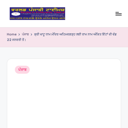
Skip
to
W
content
o
Home
ਪੰਜਾਬ
ਸ਼੍ਰੀ ਖਾਟੂ ਧਾਮ ਮੰਦਿਰ ਅਹਿਮਦਗੜ੍ਹ ਲਈ ਰਾਮ ਨਾਮ ਅੰਕਿਤ ਇੱਟਾਂ ਦੀ ਵੰਡ
22 ਜਨਵਰੀ ਤੋਂ।
rl
d
P
Posted
u
ਪੰਜਾਬ
in
nj
a
bi
Ti
m