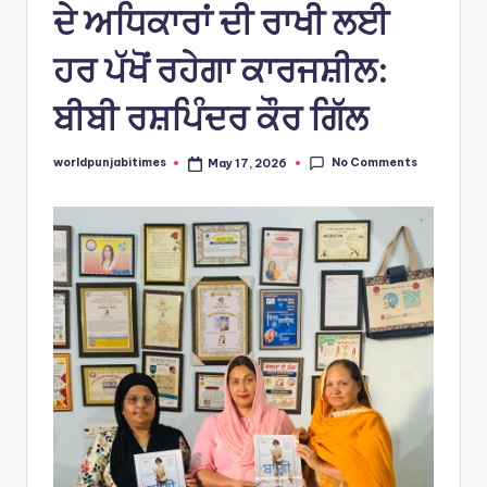
ਦੇ ਅਧਿਕਾਰਾਂ ਦੀ ਰਾਖੀ ਲਈ
ਹਰ ਪੱਖੋਂ ਰਹੇਗਾ ਕਾਰਜਸ਼ੀਲ:
ਬੀਬੀ ਰਸ਼ਪਿੰਦਰ ਕੌਰ ਗਿੱਲ
No Comments
worldpunjabitimes
May 17, 2026
Posted
by