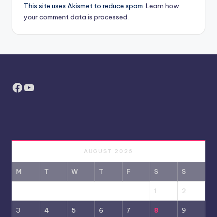
This site uses Akismet to reduce spam.
Learn how
your comment data is processed.
Facebook
YouTube
AUGUST 2026
M
T
W
T
F
S
S
1
2
3
4
5
6
7
8
9