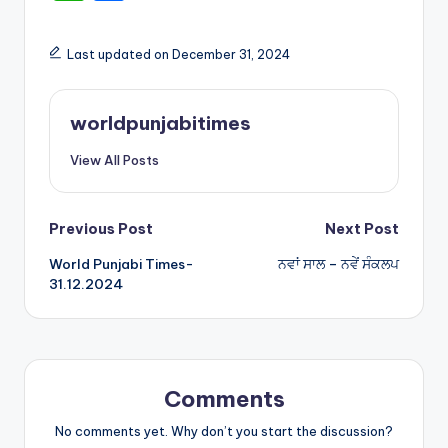
h
h
a
ar
Last updated on December 31, 2024
ts
e
A
worldpunjabitimes
p
View All Posts
p
Post
Previous Post
Next Post
World Punjabi Times-
ਨਵਾਂ ਸਾਲ – ਨਵੇਂ ਸੰਕਲਪ
navigation
31.12.2024
Comments
No comments yet. Why don’t you start the discussion?