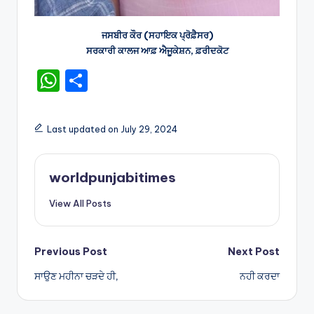
ਜਸਬੀਰ ਕੌਰ (ਸਹਾਇਕ ਪ੍ਰੋਫ਼ੈਸਰ)
ਸਰਕਾਰੀ ਕਾਲਜ ਆਫ਼ ਐਜੂਕੇਸ਼ਨ, ਫ਼ਰੀਦਕੋਟ
W
S
h
h
a
ar
Last updated on July 29, 2024
ts
e
A
worldpunjabitimes
p
View All Posts
p
Post
Previous Post
Next Post
ਸਾਉਣ ਮਹੀਨਾ ਚੜਦੇ ਹੀ,
ਨਹੀ ਕਰਦਾ
navigation