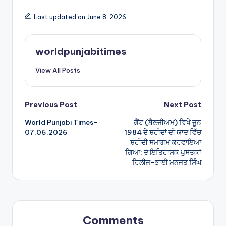
a
ar
Last updated on June 8, 2026
ts
e
A
worldpunjabitimes
p
View All Posts
p
Post
Previous Post
Next Post
World Punjabi Times-
ਗੈਂਟ (ਬੈਲਜੀਅਮ) ਵਿਖੇ ਜੂਨ
navigation
07.06.2026
1984 ਦੇ ਸ਼ਹੀਦਾਂ ਦੀ ਯਾਦ ਵਿੱਚ
ਸ਼ਹੀਦੀ ਸਮਾਗਮ ਕਰਵਾਇਆ
ਗਿਆ; ਦੋ ਇਤਿਹਾਸਕ ਪੁਸਤਕਾਂ
ਰਿਲੀਜ਼-ਭਾਈ ਮਨਜੋਤ ਸਿੰਘ
Comments