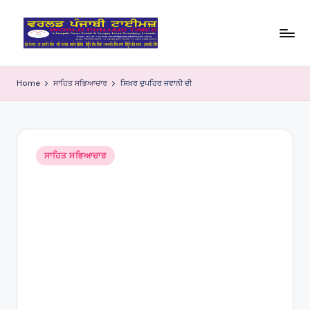
Skip
to
W
content
o
Home
ਸਾਹਿਤ ਸਭਿਆਚਾਰ
ਸਿਖ਼ਰ ਦੁਪਹਿਰ ਜਵਾਨੀ ਦੀ
rl
d
P
Posted
ਸਾਹਿਤ ਸਭਿਆਚਾਰ
in
u
nj
a
bi
Ti
m