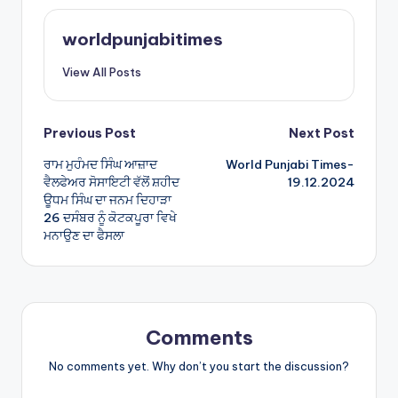
ts
e
A
worldpunjabitimes
p
View All Posts
p
Post
Previous Post
Next Post
ਰਾਮ ਮੁਹੰਮਦ ਸਿੰਘ ਆਜ਼ਾਦ
World Punjabi Times-
navigation
ਵੈਲਫੇਅਰ ਸੋਸਾਇਟੀ ਵੱਲੋਂ ਸ਼ਹੀਦ
19.12.2024
ਊਧਮ ਸਿੰਘ ਦਾ ਜਨਮ ਦਿਹਾੜਾ
26 ਦਸੰਬਰ ਨੂੰ ਕੋਟਕਪੂਰਾ ਵਿਖੇ
ਮਨਾਉਣ ਦਾ ਫੈਸਲਾ
Comments
No comments yet. Why don’t you start the discussion?