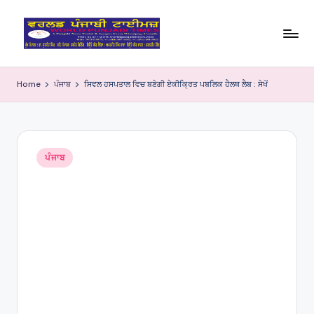
Skip
to
W
content
o
Home
ਪੰਜਾਬ
ਸਿਵਲ ਹਸਪਤਾਲ ਵਿਚ ਬਣੇਗੀ ਏਕੀਕ੍ਰਿਤ ਪਬਲਿਕ ਹੈਲਥ ਲੈਬ : ਸੇਖੋਂ
rl
d
P
Posted
ਪੰਜਾਬ
in
u
nj
a
bi
Ti
m