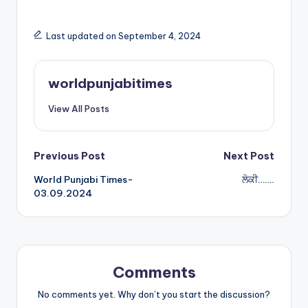
h
h
a
ar
Last updated on September 4, 2024
ts
e
A
worldpunjabitimes
p
View All Posts
p
Post
Previous Post
Next Post
World Punjabi Times-
ਲੋਕੀ…….
navigation
03.09.2024
Comments
No comments yet. Why don’t you start the discussion?