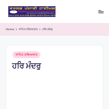
Skip
to
W
content
o
Home
ਸਾਹਿਤ ਸਭਿਆਚਾਰ
ਹਰਿ ਮੰਦਰੁ
rl
d
P
Posted
ਸਾਹਿਤ ਸਭਿਆਚਾਰ
in
u
ਹਰਿ ਮੰਦਰੁ
nj
a
bi
Ti
m