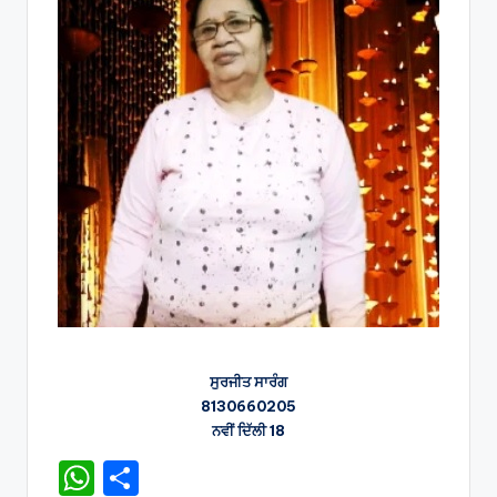
ਸੁਰਜੀਤ ਸਾਰੰਗ
8130660205
ਨਵੀਂ ਦਿੱਲੀ 18
W
S