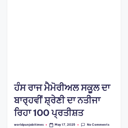
e
s
ਹੰਸ ਰਾਜ ਮੈਮੋਰੀਅਲ ਸਕੂਲ ਦਾ
ਬਾਰ੍ਹਵੀਂ ਸ਼੍ਰੇਣੀ ਦਾ ਨਤੀਜਾ
ਰਿਹਾ 100 ਪ੍ਰਤੀਸ਼ਤ
No Comments
worldpunjabitimes
May 17, 2025
Posted