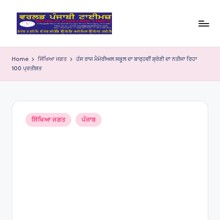
Skip
to
W
content
o
Home
ਸਿੱਖਿਆ ਜਗਤ
ਹੰਸ ਰਾਜ ਮੈਮੋਰੀਅਲ ਸਕੂਲ ਦਾ ਬਾਰ੍ਹਵੀਂ ਸ਼੍ਰੇਣੀ ਦਾ ਨਤੀਜਾ ਰਿਹਾ
100 ਪ੍ਰਤੀਸ਼ਤ
rl
d
P
Posted
u
ਸਿੱਖਿਆ ਜਗਤ
ਪੰਜਾਬ
in
nj
a
bi
Ti
m