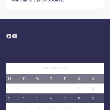
your comment data is processed.
Facebook
YouTube
AUGUST 2026
M
T
W
T
F
S
S
1
2
3
4
5
6
7
8
9
10
11
12
13
14
15
16