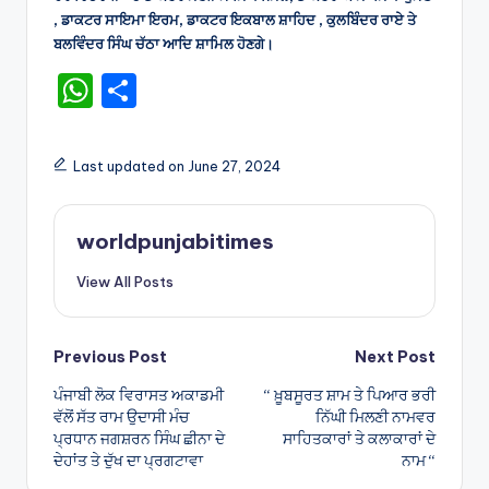
, ਡਾਕਟਰ ਸਾਇਮਾ ਇਰਮ, ਡਾਕਟਰ ਇਕਬਾਲ ਸ਼ਾਹਿਦ , ਕੁਲਬਿੰਦਰ ਰਾਏ ਤੇ
ਬਲਵਿੰਦਰ ਸਿੰਘ ਚੱਠਾ ਆਦਿ ਸ਼ਾਮਿਲ ਹੋਣਗੇ।
W
S
h
h
a
ar
Last updated on June 27, 2024
ts
e
A
worldpunjabitimes
p
View All Posts
p
Post
Previous Post
Next Post
ਪੰਜਾਬੀ ਲੋਕ ਵਿਰਾਸਤ ਅਕਾਡਮੀ
“ ਖ਼ੂਬਸੂਰਤ ਸ਼ਾਮ ਤੇ ਪਿਆਰ ਭਰੀ
navigation
ਵੱਲੋਂ ਸੱਤ ਰਾਮ ਉਦਾਸੀ ਮੰਚ
ਨਿੱਘੀ ਮਿਲਣੀ ਨਾਮਵਰ
ਪ੍ਰਧਾਨ ਜਗਸ਼ਰਨ ਸਿੰਘ ਛੀਨਾ ਦੇ
ਸਾਹਿਤਕਾਰਾਂ ਤੇ ਕਲਾਕਾਰਾਂ ਦੇ
ਦੇਹਾਂਤ ਤੇ ਦੁੱਖ ਦਾ ਪ੍ਰਗਟਾਵਾ
ਨਾਮ “