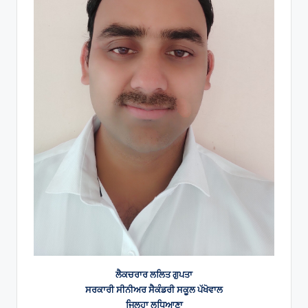
ਲੈਕਚਰਾਰ ਲਲਿਤ ਗੁਪਤਾ
ਸਰਕਾਰੀ ਸੀਨੀਅਰ ਸੈਕੰਡਰੀ ਸਕੂਲ ਪੱਖੋਵਾਲ
ਜਿਲ੍ਹਾ ਲੁਧਿਆਣਾ