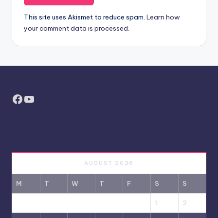
This site uses Akismet to reduce spam.
Learn how
your comment data is processed.
Facebook
YouTube
AUGUST 2026
M
T
W
T
F
S
S
1
2