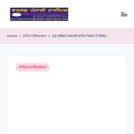
Skip
to
W
content
o
Home
ਸਾਹਿਤ ਸਭਿਆਚਾਰ
22 ਦਸੰਬਰ ਰਾਸ਼ਟਰੀ ਗਣਿਤ ਦਿਵਸ ਤੇ ਵਿਸ਼ੇਸ਼।
rl
d
P
Posted
ਸਾਹਿਤ ਸਭਿਆਚਾਰ
in
u
nj
a
bi
Ti
m