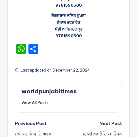
9781590500
ਲੈਕਚਰਾਰ ਲਲਿਤ ਗੁਪਤਾ
ਗੋਪਾਲ ਭਵਨ ਰੋਡ
ਮੰਡੀ ਅਹਿਮਦਗੜ੍ਹ
9781590500
W
S
h
h
a
ar
Last updated on December 22, 2024
ts
e
A
worldpunjabitimes
p
View All Posts
p
Post
Previous Post
Next Post
ਸਪੀਕਰ ਸੰਧਵਾਂ ਨੇ ਆਸਥਾ
ਮੋਹਾਲ਼ੀ ਅਥਲੈਟਿਕਸ ਓਪਨ