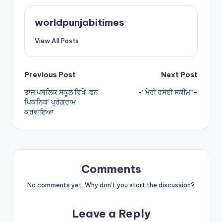
ts
e
A
worldpunjabitimes
p
View All Posts
p
Post
Previous Post
Next Post
ਤਾਜ ਪਬਲਿਕ ਸਕੂਲ ਵਿਖੇ ‘ਫਨ
-“ਮੇਰੀ ਰਸੋਈ ਸਕੀਮ”-
navigation
ਪਿਕਨਿਕֹ’ ਪ੍ਰੋਗਰਾਮ
ਕਰਵਾਇਆ
Comments
No comments yet. Why don’t you start the discussion?
Leave a Reply