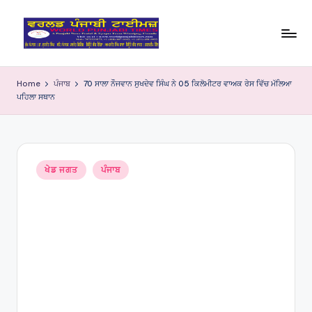
Skip
to
W
content
o
Home
ਪੰਜਾਬ
70 ਸਾਲਾ ਨੌਜਵਾਨ ਸੁਖਦੇਵ ਸਿੰਘ ਨੇ 05 ਕਿਲੋਮੀਟਰ ਵਾਅਕ ਰੇਸ ਵਿੱਚ ਮੱਲਿਆ
ਪਹਿਲਾ ਸਥਾਨ
rl
d
P
Posted
u
ਖੇਡ ਜਗਤ
ਪੰਜਾਬ
in
nj
a
bi
Ti
m