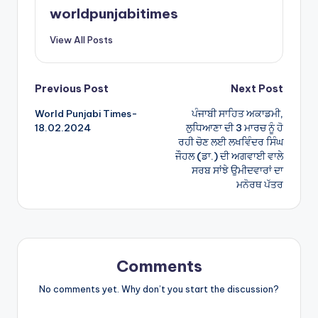
A
worldpunjabitimes
p
View All Posts
p
Post
Previous Post
Next Post
World Punjabi Times-
ਪੰਜਾਬੀ ਸਾਹਿਤ ਅਕਾਡਮੀ,
navigation
18.02.2024
ਲੁਧਿਆਣਾ ਦੀ 3 ਮਾਰਚ ਨੂੰ ਹੋ
ਰਹੀ ਚੋਣ ਲਈ ਲਖਵਿੰਦਰ ਸਿੰਘ
ਜੌਹਲ (ਡਾ.) ਦੀ ਅਗਵਾਈ ਵਾਲੇ
ਸਰਬ ਸਾਂਝੇ ਉਮੀਦਵਾਰਾਂ ਦਾ
ਮਨੋਰਥ ਪੱਤਰ
Comments
No comments yet. Why don’t you start the discussion?