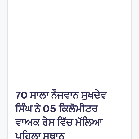
e
s
70 ਸਾਲਾ ਨੌਜਵਾਨ ਸੁਖਦੇਵ
ਸਿੰਘ ਨੇ 05 ਕਿਲੋਮੀਟਰ
ਵਾਅਕ ਰੇਸ ਵਿੱਚ ਮੱਲਿਆ
ਪਹਿਲਾ ਸਥਾਨ