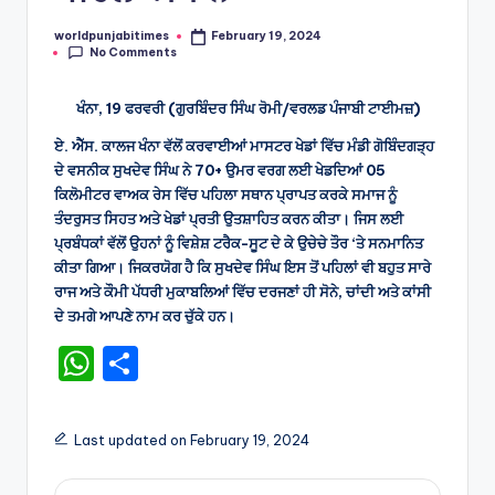
worldpunjabitimes
February 19, 2024
Posted
No Comments
by
ਖੰਨਾ, 19 ਫਰਵਰੀ (ਗੁਰਬਿੰਦਰ ਸਿੰਘ ਰੋਮੀ/ਵਰਲਡ ਪੰਜਾਬੀ ਟਾਈਮਜ਼)
ਏ. ਐੱਸ. ਕਾਲਜ ਖੰਨਾ ਵੱਲੋਂ ਕਰਵਾਈਆਂ ਮਾਸਟਰ ਖੇਡਾਂ ਵਿੱਚ ਮੰਡੀ ਗੋਬਿੰਦਗੜ੍ਹ
ਦੇ ਵਸਨੀਕ ਸੁਖਦੇਵ ਸਿੰਘ ਨੇ 70+ ਉਮਰ ਵਰਗ ਲਈ ਖੇਡਦਿਆਂ 05
ਕਿਲੋਮੀਟਰ ਵਾਅਕ ਰੇਸ ਵਿੱਚ ਪਹਿਲਾ ਸਥਾਨ ਪ੍ਰਾਪਤ ਕਰਕੇ ਸਮਾਜ ਨੂੰ
ਤੰਦਰੁਸਤ ਸਿਹਤ ਅਤੇ ਖੇਡਾਂ ਪ੍ਰਤੀ ਉਤਸ਼ਾਹਿਤ ਕਰਨ ਕੀਤਾ। ਜਿਸ ਲਈ
ਪ੍ਰਬੰਧਕਾਂ ਵੱਲੋਂ ਉਹਨਾਂ ਨੂੰ ਵਿਸ਼ੇਸ਼ ਟਰੈਕ-ਸੂਟ ਦੇ ਕੇ ਉਚੇਚੇ ਤੌਰ ‘ਤੇ ਸਨਮਾਨਿਤ
ਕੀਤਾ ਗਿਆ। ਜਿਕਰਯੋਗ ਹੈ ਕਿ ਸੁਖਦੇਵ ਸਿੰਘ ਇਸ ਤੋਂ ਪਹਿਲਾਂ ਵੀ ਬਹੁਤ ਸਾਰੇ
ਰਾਜ ਅਤੇ ਕੌਮੀ ਪੱਧਰੀ ਮੁਕਾਬਲਿਆਂ ਵਿੱਚ ਦਰਜਣਾਂ ਹੀ ਸੋਨੇ, ਚਾਂਦੀ ਅਤੇ ਕਾਂਸੀ
ਦੇ ਤਮਗੇ ਆਪਣੇ ਨਾਮ ਕਰ ਚੁੱਕੇ ਹਨ।
W
S
h
h
a
ar
Last updated on February 19, 2024
ts
e