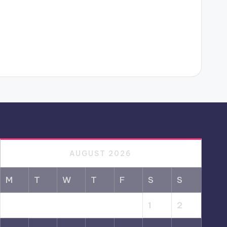
AUGUST 2026
M
T
W
T
F
S
S
1
2