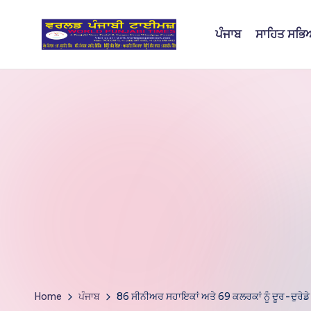
ਪੰਜਾਬ
ਸਾਹਿਤ ਸਭ
Skip
to
W
content
o
rl
d
P
u
nj
a
bi
Home
ਪੰਜਾਬ
86 ਸੀਨੀਅਰ ਸਹਾਇਕਾਂ ਅਤੇ 69 ਕਲਰਕਾਂ ਨੂੰ ਦੂਰ-ਦੁਰੇਡੇ