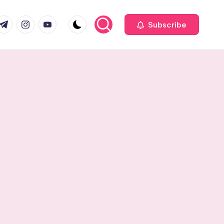
com
r.com
.me
instagram.com
youtube.com
Subscribe