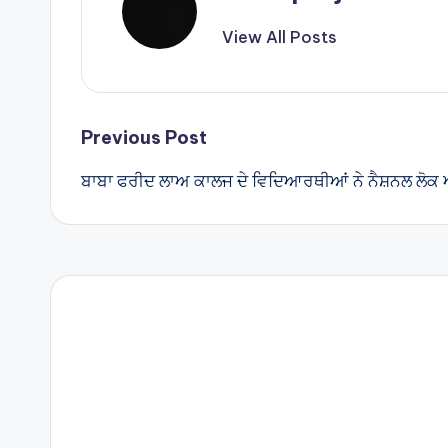
View All Posts
Post
Previous Post
ਬਾਬਾ ਫਰੀਦ ਲਾਅ ਕਾਲਜ ਦੇ ਵਿਦਿਆਰਥੀਆਂ ਨੇ ਨੈਸ਼ਨਲ ਲੋਕ 
navigation