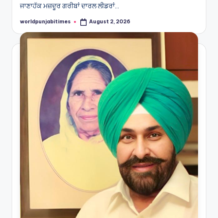
ਜਾਣਾਹੱਕ ਮਜ਼ਦੂਰ ਗਰੀਬਾਂ ਦਾਰਲ ਲੀਡਰਾਂ…
worldpunjabitimes
August 2, 2026
Posted
by