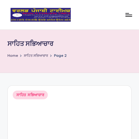
Skip
to
W
content
o
ਸਾਹਿਤ ਸਭਿਆਚਾਰ
rl
d
Home
ਸਾਹਿਤ ਸਭਿਆਚਾਰ
Page 2
P
u
nj
Posted
ਸਾਹਿਤ ਸਭਿਆਚਾਰ
a
in
bi
Ti
m