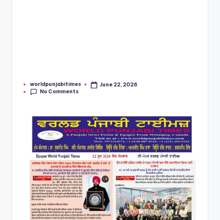
worldpunjabitimes
June 22, 2026
Posted
No Comments
by