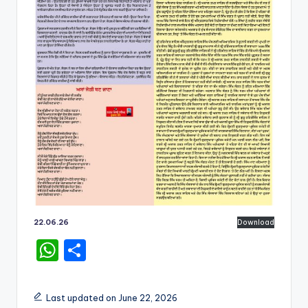
22.06.26
Download
W
S
h
h
a
ar
Last updated on June 22, 2026