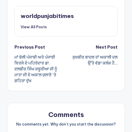
ts
e
A
worldpunjabitimes
p
View All Posts
p
Post
Previous Post
Next Post
ਮਾਂ ਬੋਲੀ ਪੰਜਾਬੀ ਅਤੇ ਪੰਜਾਬੀ
ਸੁਖਬੀਰ ਬਾਦਲ ਤਾਂ ਅਕਾਲੀ ਦਲ
navigation
ਵਿਰਸੇ ਦੇ ਪਹਿਰੇਦਾਰ ਡਾ.
ਉੱਤੇ ਵੱਡਾ ਕਲੰਕ ਹੈ…
ਦਲਬੀਰ ਸਿੰਘ ਕਥੂਰੀਆ ਜੀ ਨੂੰ
ਮਾਤਾ ਜੀ ਦੇ ਅਕਾਲ ਚਲਾਣੇ ‘ਤੇ
ਗਹਿਰਾ ਦੁੱਖ
Comments
No comments yet. Why don’t you start the discussion?