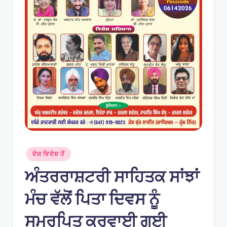
Posted
ਦੇਸ਼ ਵਿਦੇਸ਼ ਤੋਂ
in
ਅੰਤਰਰਾਸ਼ਟਰੀ ਸਾਹਿਤਕ ਸਾਂਝਾਂ
ਮੰਚ ਵੱਲੋਂ ਪਿਤਾ ਦਿਵਸ ਨੂੰ
ਸਮਰਪਿਤ ਕਰਵਾਈ ਗਈ