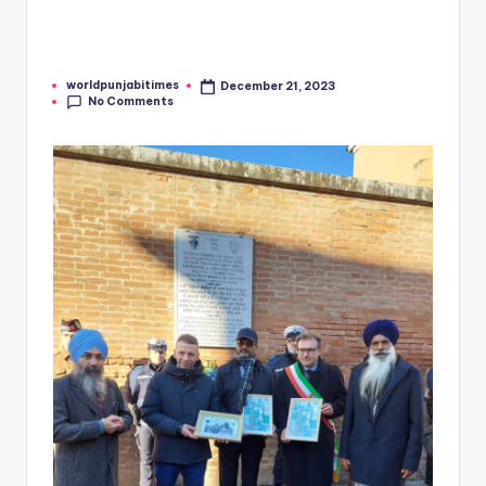
worldpunjabitimes
December 21, 2023
Posted
No Comments
by