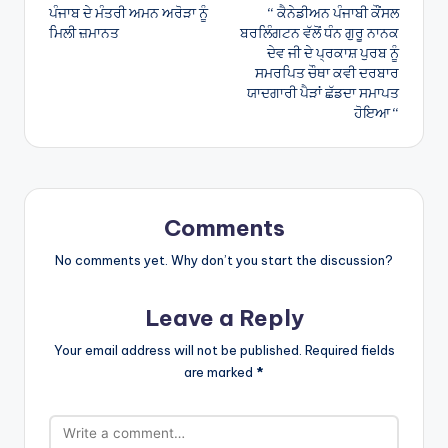
ਪੰਜਾਬ ਦੇ ਮੰਤਰੀ ਅਮਨ ਅਰੋੜਾ ਨੂੰ
“ ਕੈਨੇਡੀਅਨ ਪੰਜਾਬੀ ਕੌਂਸਲ
navigation
ਮਿਲੀ ਜ਼ਮਾਨਤ
ਬਰਲਿੰਗਟਨ ਵੱਲੋਂ ਧੰਨ ਗੁਰੂ ਨਾਨਕ
ਦੇਵ ਜੀ ਦੇ ਪ੍ਰਕਾਸ਼ ਪੁਰਬ ਨੂੰ
ਸਮਰਪਿਤ ਚੌਥਾ ਕਵੀ ਦਰਬਾਰ
ਯਾਦਗਾਰੀ ਪੈੜਾਂ ਛੱਡਦਾ ਸਮਾਪਤ
ਹੋਇਆ “
Comments
No comments yet. Why don’t you start the discussion?
Leave a Reply
Your email address will not be published.
Required fields
are marked
*