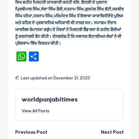
ਸਿਖ ਸ਼ਹੀਦ ਮਿਲਟਰੀ ਯਾਦਗਾਰੀ ਕਮੇਟੀ ਰਜਿ. ਇਟਲੀ ਦੇ ਪ੍ਰਧਾਨ
ਪ੍ਰਿਥੀਪਾਲ ਸਿੰਘ,ਸੇਵਾ ਸਿੰਘ ਫੌਜੀ,ਸਤਨਾਮ ਸਿੰਘ,ਗੁਰਮੇਲ ਸਿੰਘ ਭੱਟੀ,ਜਸਬੀਰ
ਸਿੰਘ ਧਨੋਤਾ,ਹਰਜਾਪ ਸਿੰਘ,ਪਰਿਮੰਦਰ ਸਿੰਘ ਤੋਂ ਇਲਾਵਾ ਕਾਰਾਬਿਨੀਏਰੇ ਪੁਲਿਸ
ਅਤੇ ਸ਼ਹਿਰ ਦੇ ਪ੍ਰਸ਼ਾਸਨਿਕ ਅਧਿਕਾਰੀ ਵੀ ਹਾਜ਼ਰ ਸਨ। ਸਮਾਗਮ ਦੌਰਾਨ
ਆਰਜਿਲ ਰੋਮਾਨਯਾ ਗਰੁੱਪ ਦੇ ਮੈਬਰਾਂ ਨੇ ਮਿਲਟਰੀ ਬੈਂਡ ਵਜਾ ਕੇ ਸ਼ਹੀਦ ਫੌਜੀਆਂ
ਨੂੰ ਸ਼ਰਧਾਂਜਲੀ ਭੇਂਟ ਕੀਤੀ। ਦੱਸਣਯੋਗ ਹੈ ਕਿ ਸਥਾਨਕ ਇਟਾਲੀਅਨ ਲੋਕਾਂ ਨੇ ਵੀ
ਪ੍ਰੋਗਰਾਮ ਵਿੱਚ ਸ਼ਿਰਕਤ ਕੀਤੀ।
W
S
h
h
a
ar
Last updated on December 21, 2023
ts
e
A
worldpunjabitimes
p
View All Posts
p
Post
Previous Post
Next Post