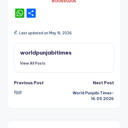
8130660205
W
S
h
h
a
ar
Last updated on May 16, 2026
ts
e
A
worldpunjabitimes
p
View All Posts
p
Post
Previous Post
Next Post
ਚਿੱੜੀ
World Punjabi Times-
navigation
16.05.2026