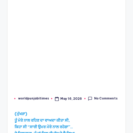
e
s
No Comments
worldpunjabitimes
May 16, 2026
Posted
by
(ਮੁੱਖੜਾ)
ਤੂੰ ਮੇਰੇ ਨਾਲ ਰਹਿਣ ਦਾ ਵਾਅਦਾ ਕੀਤਾ ਸੀ,
ਕਿਹਾ ਸੀ “ਸਾਰੀ ਉਮਰ ਮੇਰੇ ਨਾਲ ਰਹੇਗਾ”…