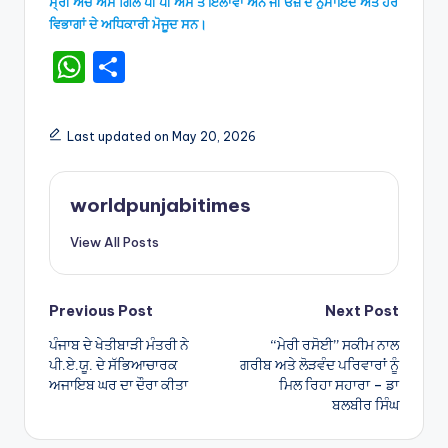
ਸ੍ਰੀ ਐੱਚ ਐਸ ਗਿੱਲ ਪੀ ਪੀ ਐਸ ਤੋਂ ਇਲਾਵਾ ਐਨ ਜੀ ਓਜ਼ ਦੇ ਨੁਮਾਇੰਦੇ ਅਤੇ ਹੋਰ
ਵਿਭਾਗਾਂ ਦੇ ਅਧਿਕਾਰੀ ਮੋਜੂਦ ਸਨ।
W
S
h
h
a
ar
Last updated on May 20, 2026
ts
e
A
worldpunjabitimes
p
View All Posts
p
Post
Previous Post
Next Post
ਪੰਜਾਬ ਦੇ ਖੇਤੀਬਾੜੀ ਮੰਤਰੀ ਨੇ
“ਮੇਰੀ ਰਸੋਈ” ਸਕੀਮ ਨਾਲ
navigation
ਪੀ.ਏ.ਯੂ. ਦੇ ਸੱਭਿਆਚਾਰਕ
ਗਰੀਬ ਅਤੇ ਲੋੜਵੰਦ ਪਰਿਵਾਰਾਂ ਨੂੰ
ਅਜਾਇਬ ਘਰ ਦਾ ਦੌਰਾ ਕੀਤਾ
ਮਿਲ ਰਿਹਾ ਸਹਾਰਾ – ਡਾ
ਬਲਬੀਰ ਸਿੰਘ