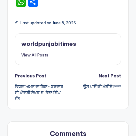
W
S
h
h
a
ar
Last updated on June 8, 2026
ts
e
A
worldpunjabitimes
p
View All Posts
p
Post
Previous Post
Next Post
ਵਿਸ਼ਵ ਅਮਨ ਦਾ ਹੋਕਾ- ਬਰਦਾਰ
ਉਸ ਪਾਸੋਂ ਕੀ ਮੰਗੀਏ?***
navigation
ਸੀ ਪੰਜਾਬੀ ਲੇਖਕ ਸ. ਤੇਰਾ ਸਿੰਘ
ਚੰਨ
Comments