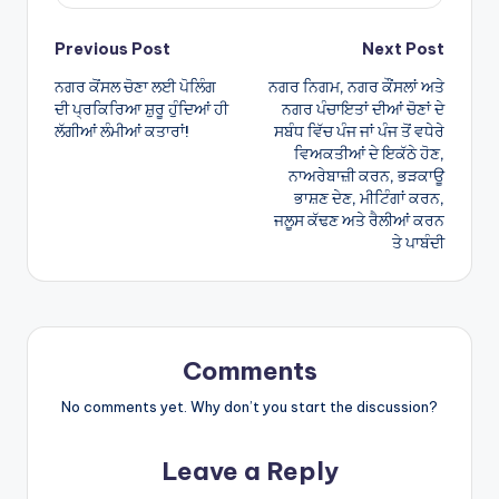
Post
Previous Post
Next Post
ਨਗਰ ਕੋਂਸਲ ਚੋਣਾ ਲਈ ਪੋਲਿੰਗ
ਨਗਰ ਨਿਗਮ, ਨਗਰ ਕੌਂਸਲਾਂ ਅਤੇ
navigation
ਦੀ ਪ੍ਰਕਿਰਿਆ ਸ਼ੁਰੂ ਹੁੰਦਿਆਂ ਹੀ
ਨਗਰ ਪੰਚਾਇਤਾਂ ਦੀਆਂ ਚੋਣਾਂ ਦੇ
ਲੱਗੀਆਂ ਲੰਮੀਆਂ ਕਤਾਰਾਂ!
ਸਬੰਧ ਵਿੱਚ ਪੰਜ ਜਾਂ ਪੰਜ ਤੋਂ ਵਧੇਰੇ
ਵਿਅਕਤੀਆਂ ਦੇ ਇਕੱਠੇ ਹੋਣ,
ਨਾਅਰੇਬਾਜ਼ੀ ਕਰਨ, ਭੜਕਾਊ
ਭਾਸ਼ਣ ਦੇਣ, ਮੀਟਿੰਗਾਂ ਕਰਨ,
ਜਲੂਸ ਕੱਢਣ ਅਤੇ ਰੈਲੀਆਂ ਕਰਨ
ਤੇ ਪਾਬੰਦੀ
Comments
No comments yet. Why don’t you start the discussion?
Leave a Reply