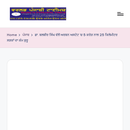
Skip
to
W
content
o
Home
ਪੰਜਾਬ
ਡਾ. ਬਲਬੀਰ ਸਿੰਘ ਵੱਲੋਂ ਅਰਬਨ ਅਸਟੇਟ ’ਚ 5 ਕਰੋੜ ਨਾਲ 25 ਕਿਲੋਮੀਟਰ
ਸੜਕਾਂ ਦਾ ਕੰਮ ਸ਼ੁਰੂ
rl
d
P
u
nj
a
bi
Ti
m