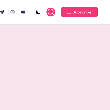
com
r.com
.me
instagram.com
youtube.com
Subscribe