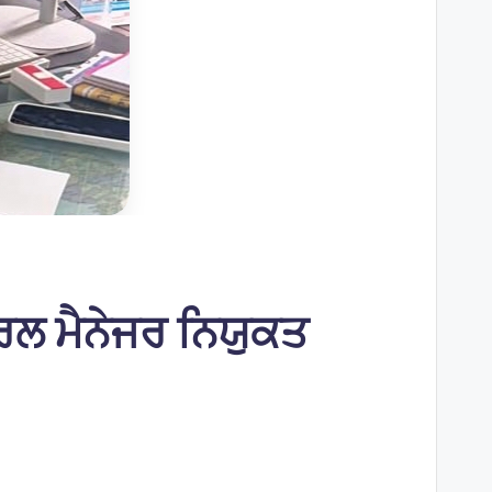
ਨਰਲ ਮੈਨੇਜਰ ਨਿਯੁਕਤ