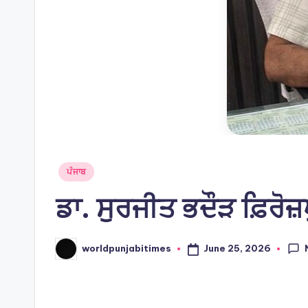
Posted
ਪੰਜਾਬ
in
ਡਾ. ਸੁਰਜੀਤ ਭਦੌੜ ਫ਼ਿਰੋ
June 25, 2026
worldpunjabitimes
Posted
by