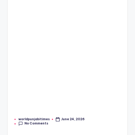
worldpunjabitimes
June 24, 2026
Posted
No Comments
by