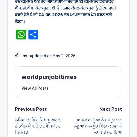
ਚੋਣ ਕਮਿਸ਼ਨ ਅਤੇ ਹੋਰ ਅਧਿਕਾਰੀਆਂ ਜਿਵੇਂ ਡਿਪਟੀ ਕਮਿਸ਼ਨਰ ਫਰੀਦਕੋਟ,
ਐਸ.ਡੀ.ਐਮ, ਕੋਟਕਪੂਰਾ, ਈ.ਓ., ਨਗਰ ਕੋਂਸਲ ਕੋਟਕਪੂਰਾ ਨੂੰ ਨੋਟਿਸ ਜਾਰੀ
ਕਰਦੇ ਹੋਏ ਮਿਤੀ 04.05.2026 ਤੱਕ ਆਪਣਾ ਜਵਾਬ ਪੇਸ਼ ਕਰਨ ਲਈ
ਕਿਹਾ।
W
S
h
h
a
ar
Last updated on May 2, 2026
ts
e
A
worldpunjabitimes
p
View All Posts
p
Post
Previous Post
Next Post
ਲੁਧਿਆਣਾ ਵਿੱਚ ਹਿਮਾਂਸ਼ੂ ਅਰੋੜਾ
ਭਾਜਪਾ ਆਗੂਆਂ ਨੇ ਮਜਦੂਰਾਂ ਦਾ
navigation
ਡੀ.ਐਲ.ਐਸ.ਏ ਦੇ ਨਵੇਂ ਸਕੱਤਰ
ਲੱਡੂਆਂ ਨਾਲ ਮੂੰਹ ਮਿੱਠਾ ਕਰਵਾ ਕੇ
ਨਿਯੁਕਤ
ਲੇਬਰ ਡੇ ਮਨਾਇਆ