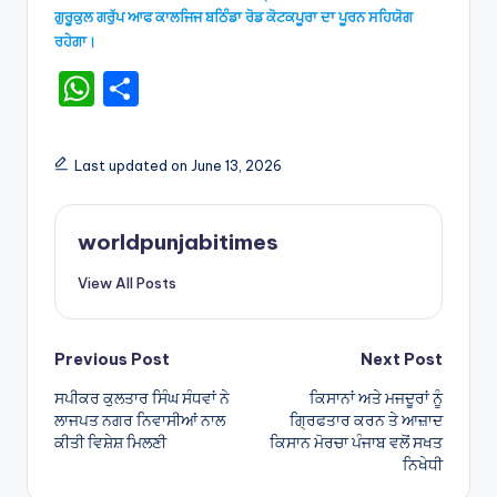
ਗੁਰੂਕੁਲ ਗਰੁੱਪ ਆਫ ਕਾਲਜਿਜ ਬਠਿੰਡਾ ਰੋਡ ਕੋਟਕਪੂਰਾ ਦਾ ਪੂਰਨ ਸਹਿਯੋਗ
ਰਹੇਗਾ।
W
S
h
h
a
ar
Last updated on June 13, 2026
ts
e
A
worldpunjabitimes
p
View All Posts
p
Post
Previous Post
Next Post
ਸਪੀਕਰ ਕੁਲਤਾਰ ਸਿੰਘ ਸੰਧਵਾਂ ਨੇ
ਕਿਸਾਨਾਂ ਅਤੇ ਮਜਦੂਰਾਂ ਨੂੰ
navigation
ਲਾਜਪਤ ਨਗਰ ਨਿਵਾਸੀਆਂ ਨਾਲ
ਗ੍ਰਿਫਤਾਰ ਕਰਨ ਤੇ ਆਜ਼ਾਦ
ਕੀਤੀ ਵਿਸ਼ੇਸ਼ ਮਿਲਣੀ
ਕਿਸਾਨ ਮੋਰਚਾ ਪੰਜਾਬ ਵਲੋਂ ਸਖਤ
ਨਿਖੇਧੀ