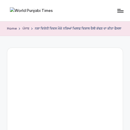
Skip
W
to
content
o
Home
ਪੰਜਾਬ
ਨਸ਼ਾ ਵਿਰੋਧੀ ਦਿਵਸ ਮੌਕੇ ਨਸ਼ਿਆਂ ਖਿਲਾਫ਼ ਵਿਸ਼ਾਲ ਰੈਲੀ ਕੱਢਣ ਦਾ ਕੀਤਾ ਫੈਸਲਾ
rl
d
P
u
nj
a
bi
Ti
m
e