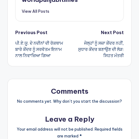
p
View All Posts
p
Post
Previous Post
Next Post
ਪੀ.ਏ.ਯੂ. ਦੇ ਨਦੀਨਾਂ ਦੀ ਰੋਕਥਾਮ
ਜੇਲ੍ਹਾਂ ਨੂੰ ਸਜ਼ਾ ਕੇਂਦਰ ਨਹੀਂ,
navigation
ਬਾਰੇ ਕੇਂਦਰ ਨੂੰ ਸਰਵੋਤਮ ਇਨਾਮ
ਸੁਧਾਰ ਕੇਂਦਰ ਬਣਾਉਣ ਦੀ ਲੋੜ:
ਨਾਲ ਨਿਵਾਜ਼ਿਆ ਗਿਆ
ਸਿਹਤ ਮੰਤਰੀ
Comments
No comments yet. Why don’t you start the discussion?
Leave a Reply
Your email address will not be published.
Required fields
are marked
*