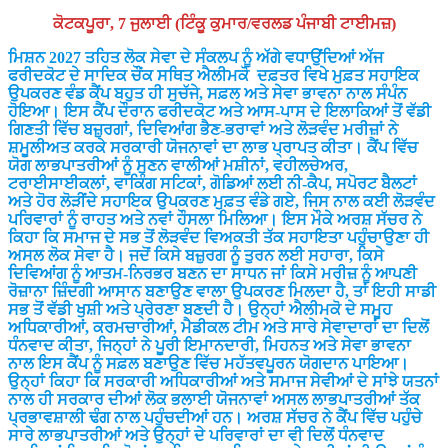
ਕੋਟਕਪੂਰਾ, 7 ਜੁਲਾਈ (ਟਿੰਕੂ ਕੁਮਾਰ/ਵਰਲਡ ਪੰਜਾਬੀ ਟਾਈਮਜ਼)
ਮਿਸ਼ਨ 2027 ਤਹਿਤ ਲੋਕ ਸੇਵਾ ਦੇ ਸੰਕਲਪ ਨੂੰ ਅੱਗੇ ਵਧਾਉਂਦਿਆਂ ਅੱਜ
ਫਰੀਦਕੋਟ ਦੇ ਸਾਦਿਕ ਚੌਂਕ ਸਥਿਤ ਐਲੀਮਕੋ ਦਫ਼ਤਰ ਵਿਖੇ ਮੁਫ਼ਤ ਸਹਾਇਕ
ਉਪਕਰਣ ਵੰਡ ਕੈਂਪ ਬਹੁਤ ਹੀ ਸੁਚੱਜੇ, ਸਫ਼ਲ ਅਤੇ ਸੇਵਾ ਭਾਵਨਾ ਨਾਲ ਸੰਪੰਨ
ਹੋਇਆ। ਇਸ ਕੈਂਪ ਦੌਰਾਨ ਫਰੀਦਕੋਟ ਅਤੇ ਆਸ-ਪਾਸ ਦੇ ਇਲਾਕਿਆਂ ਤੋਂ ਵੱਡੀ
ਗਿਣਤੀ ਵਿੱਚ ਬਜ਼ੁਰਗਾਂ, ਦਿਵਿਆਂਗ ਭੈਣ-ਭਰਾਵਾਂ ਅਤੇ ਲੋੜਵੰਦ ਮਰੀਜ਼ਾਂ ਨੇ
ਸ਼ਮੂਲੀਅਤ ਕਰਕੇ ਸਰਕਾਰੀ ਯੋਜਨਾਵਾਂ ਦਾ ਲਾਭ ਪ੍ਰਾਪਤ ਕੀਤਾ। ਕੈਂਪ ਵਿੱਚ
ਯੋਗ ਲਾਭਪਾਤਰੀਆਂ ਨੂੰ ਸੁਣਨ ਵਾਲੀਆਂ ਮਸ਼ੀਨਾਂ, ਵਹੀਲਚੇਅਰ,
ਟਰਾਈਸਾਈਕਲਾਂ, ਵਾਕਿੰਗ ਸਟਿਕਾਂ, ਗੋਡਿਆਂ ਲਈ ਨੀ-ਕੈਪ, ਸਪੋਰਟ ਬੈਲਟਾਂ
ਅਤੇ ਹੋਰ ਲੋੜੀਂਦੇ ਸਹਾਇਕ ਉਪਕਰਣ ਮੁਫ਼ਤ ਵੰਡੇ ਗਏ, ਜਿਸ ਨਾਲ ਕਈ ਲੋੜਵੰਦ
ਪਰਿਵਾਰਾਂ ਨੂੰ ਰਾਹਤ ਅਤੇ ਨਵਾਂ ਹੌਸਲਾ ਮਿਲਿਆ। ਇਸ ਮੌਕੇ ਅਰਸ਼ ਸੱਚਰ ਨੇ
ਕਿਹਾ ਕਿ ਸਮਾਜ ਦੇ ਸਭ ਤੋਂ ਲੋੜਵੰਦ ਵਿਅਕਤੀ ਤੱਕ ਸਹਾਇਤਾ ਪਹੁੰਚਾਉਣਾ ਹੀ
ਅਸਲ ਲੋਕ ਸੇਵਾ ਹੈ। ਜਦੋਂ ਕਿਸੇ ਬਜ਼ੁਰਗ ਨੂੰ ਤੁਰਨ ਲਈ ਸਹਾਰਾ, ਕਿਸੇ
ਦਿਵਿਆਂਗ ਨੂੰ ਆਤਮ-ਨਿਰਭਰ ਬਣਨ ਦਾ ਸਾਧਨ ਜਾਂ ਕਿਸੇ ਮਰੀਜ਼ ਨੂੰ ਆਪਣੀ
ਰੋਜ਼ਾਨਾ ਜ਼ਿੰਦਗੀ ਆਸਾਨ ਬਣਾਉਣ ਵਾਲਾ ਉਪਕਰਣ ਮਿਲਦਾ ਹੈ, ਤਾਂ ਇਹੀ ਸਾਡੀ
ਸਭ ਤੋਂ ਵੱਡੀ ਖੁਸ਼ੀ ਅਤੇ ਪ੍ਰੇਰਣਾ ਬਣਦੀ ਹੈ। ਉਨ੍ਹਾਂ ਐਲੀਮਕੋ ਦੇ ਸਮੂਹ
ਅਧਿਕਾਰੀਆਂ, ਕਰਮਚਾਰੀਆਂ, ਮੈਡੀਕਲ ਟੀਮ ਅਤੇ ਸਾਰੇ ਸੇਵਾਦਾਰਾਂ ਦਾ ਦਿਲੋਂ
ਧੰਨਵਾਦ ਕੀਤਾ, ਜਿਨ੍ਹਾਂ ਨੇ ਪੂਰੀ ਇਮਾਨਦਾਰੀ, ਮਿਹਨਤ ਅਤੇ ਸੇਵਾ ਭਾਵਨਾ
ਨਾਲ ਇਸ ਕੈਂਪ ਨੂੰ ਸਫ਼ਲ ਬਣਾਉਣ ਵਿੱਚ ਮਹੱਤਵਪੂਰਨ ਯੋਗਦਾਨ ਪਾਇਆ।
ਉਨ੍ਹਾਂ ਕਿਹਾ ਕਿ ਸਰਕਾਰੀ ਅਧਿਕਾਰੀਆਂ ਅਤੇ ਸਮਾਜ ਸੇਵੀਆਂ ਦੇ ਸਾਂਝੇ ਯਤਨਾਂ
ਨਾਲ ਹੀ ਸਰਕਾਰ ਦੀਆਂ ਲੋਕ ਭਲਾਈ ਯੋਜਨਾਵਾਂ ਅਸਲ ਲਾਭਪਾਤਰੀਆਂ ਤੱਕ
ਪ੍ਰਭਾਵਸ਼ਾਲੀ ਢੰਗ ਨਾਲ ਪਹੁੰਚਦੀਆਂ ਹਨ। ਅਰਸ਼ ਸੱਚਰ ਨੇ ਕੈਂਪ ਵਿੱਚ ਪਹੁੰਚੇ
ਸਾਰੇ ਲਾਭਪਾਤਰੀਆਂ ਅਤੇ ਉਨ੍ਹਾਂ ਦੇ ਪਰਿਵਾਰਾਂ ਦਾ ਵੀ ਦਿਲੋਂ ਧੰਨਵਾਦ