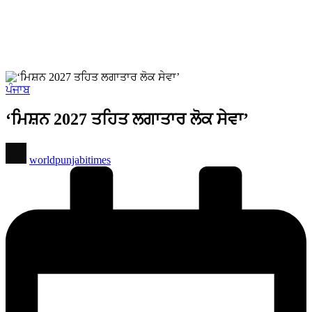
Posted
ਪੰਜਾਬ
in
‘ਮਿਸ਼ਨ 2027 ਤਹਿਤ ਲਗਾਤਾਰ ਲੋਕ ਸੇਵਾ’
Posted
worldpunjabitimes
by