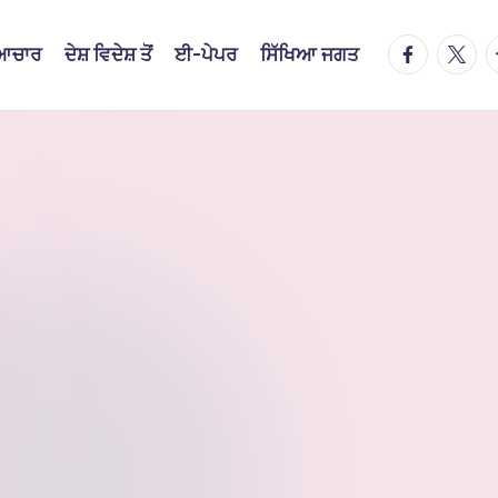
facebook.
twitte
t
ਿਆਚਾਰ
ਦੇਸ਼ ਵਿਦੇਸ਼ ਤੋਂ
ਈ-ਪੇਪਰ
ਸਿੱਖਿਆ ਜਗਤ