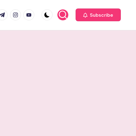
com
r.com
.me
instagram.com
youtube.com
Subscribe