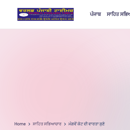
ਪੰਜਾਬ
ਸਾਹਿਤ ਸਭ
Skip
to
W
content
o
rl
d
P
u
nj
a
bi
Home
ਸਾਹਿਤ ਸਭਿਆਚਾਰ
ਮੰਗਵੇਂ ਕੋਟ ਦੀ ਵਾਰਤਾ ਸੁਣੋ