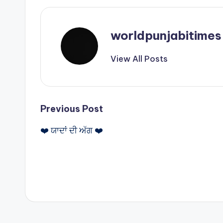
A
p
p
worldpunjabitimes
View All Posts
Post
Previous Post
❤️ ਯਾਦਾਂ ਦੀ ਅੱਗ ❤️
navigation