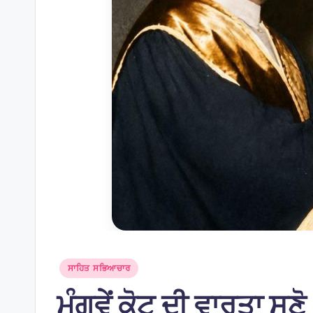
Posted
ਸਾਹਿਤ ਸਭਿਆਚਾਰ
in
ਮੰਗਵੇਂ ਕੋਟ ਦੀ ਵਾਰਤਾ ਸੁਣੋ