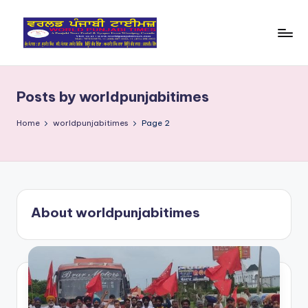
Skip
to
W
content
o
Posts by worldpunjabitimes
rl
d
Home
worldpunjabitimes
Page 2
P
u
nj
About worldpunjabitimes
a
bi
Ti
m