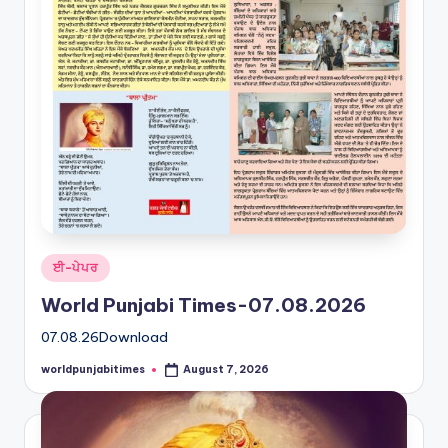
Posted
ਈ-ਪੇਪਰ
in
World Punjabi Times-07.08.2026
07.08.26Download
worldpunjabitimes
August 7, 2026
Posted
by