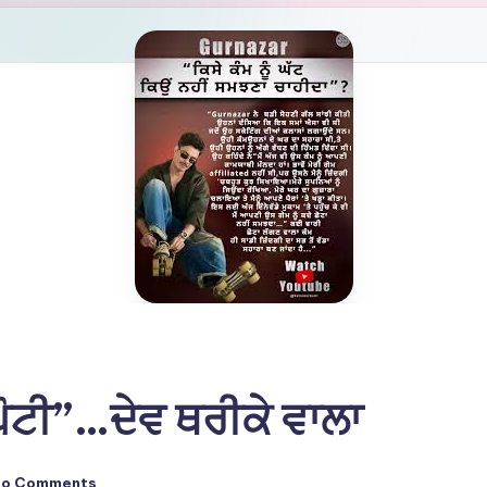
ੋਟੀ”…ਦੇਵ ਥਰੀਕੇ ਵਾਲਾ
No Comments