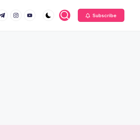
com
r.com
.me
instagram.com
youtube.com
Subscribe