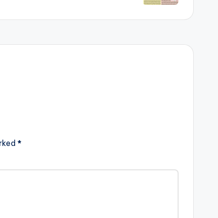
arked
*