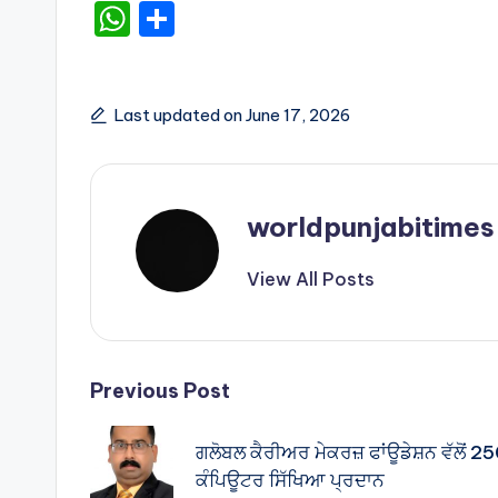
W
S
h
h
a
ar
ts
e
Last updated on June 17, 2026
A
p
p
worldpunjabitimes
View All Posts
Post
Previous Post
navigation
ਗਲੋਬਲ ਕੈਰੀਅਰ ਮੇਕਰਜ਼ ਫਾਂਊਡੇਸ਼ਨ ਵੱਲੋਂ 250
ਕੰਪਿਊਟਰ ਸਿੱਖਿਆ ਪ੍ਰਦਾਨ