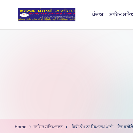
ਪੰਜਾਬ
ਸਾਹਿਤ ਸਭ
Skip
to
W
content
o
rl
d
P
u
nj
a
bi
Home
ਸਾਹਿਤ ਸਭਿਆਚਾਰ
“ਕਿਸੇ ਕੰਮ ਨਾ ਸਿਆਣਪ ਘੋਟੀ”…ਦੇਵ ਥਰੀਕੇ