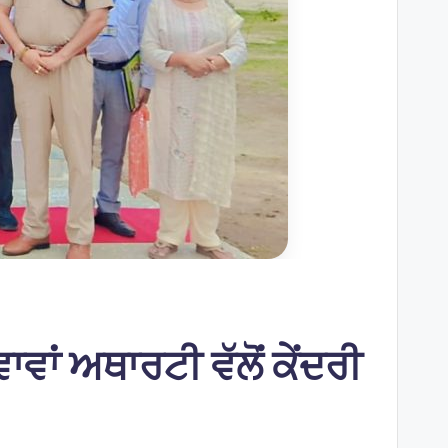
ਾਵਾਂ ਅਥਾਰਟੀ ਵੱਲੋਂ ਕੇਂਦਰੀ