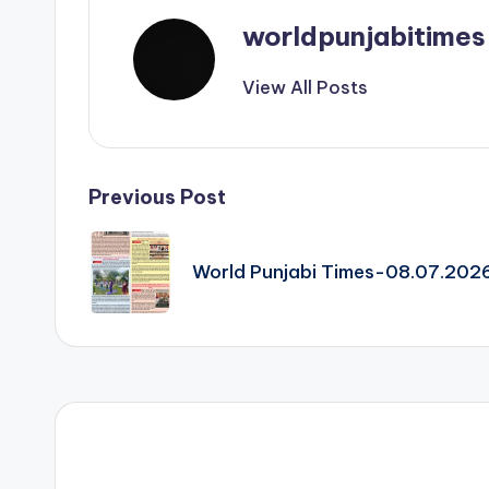
p
p
worldpunjabitimes
View All Posts
Post
Previous Post
navigation
World Punjabi Times-08.07.202