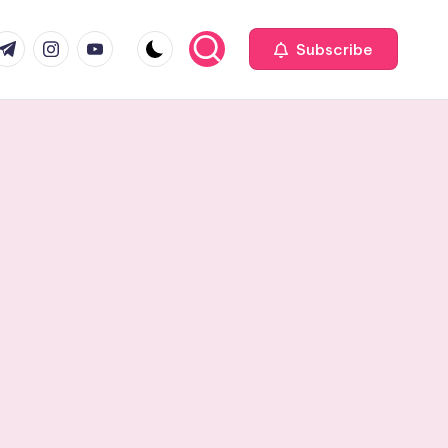
com
r.com
.me
instagram.com
youtube.com
Subscribe