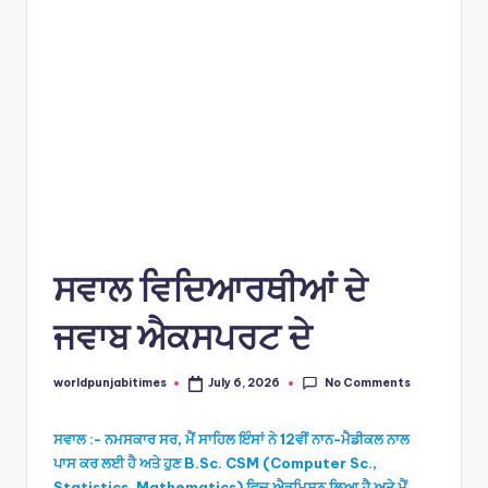
s
ਸਵਾਲ ਵਿਦਿਆਰਥੀਆਂ ਦੇ
ਜਵਾਬ ਐਕਸਪਰਟ ਦੇ
No Comments
worldpunjabitimes
July 6, 2026
Posted
by
ਸਵਾਲ :- ਨਮਸਕਾਰ ਸਰ, ਮੈਂ ਸਾਹਿਲ ਇੰਸਾਂ ਨੇ 12ਵੀਂ ਨਾਨ-ਮੈਡੀਕਲ ਨਾਲ
ਪਾਸ ਕਰ ਲਈ ਹੈ ਅਤੇ ਹੁਣ B.Sc. CSM (Computer Sc.,
Statistics, Mathematics) ਵਿਚ ਐਡਮਿਸ਼ਨ ਲਿਆ ਹੈ ਅਤੇ ਮੈਂ