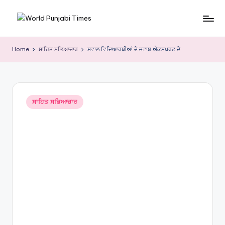
Skip
W
to
content
o
Home
ਸਾਹਿਤ ਸਭਿਆਚਾਰ
ਸਵਾਲ ਵਿਦਿਆਰਥੀਆਂ ਦੇ ਜਵਾਬ ਐਕਸਪਰਟ ਦੇ
rl
d
P
Posted
ਸਾਹਿਤ ਸਭਿਆਚਾਰ
in
u
nj
a
bi
Ti
m
e