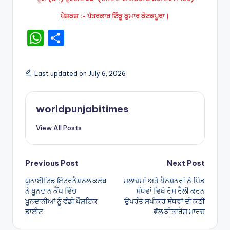
ਪੇਸ਼ਕਸ਼ :- ਪੱਤਰਕਾਰ ਟਿੰਕੂ ਕੁਮਾਰ ਕੋਟਕਪੂਰਾ।
W
S
h
h
a
ar
Last updated on July 6, 2026
ts
e
A
worldpunjabitimes
p
View All Posts
p
Post
Previous Post
Next Post
ਯੂਨਾਈਟਿਡ ਇੰਟਰਨੈਸ਼ਨਲ ਕਲੱਬ
ਮੁਲਾਜ਼ਮਾਂ ਅਤੇ ਪੈਨਸ਼ਨਰਾਂ ਨੇ ਪਿੰਡ
navigation
ਨੇ ਖ਼ੂਨਦਾਨ ਕੈਂਪ ਵਿੱਚ
ਸੰਧਵਾਂ ਵਿਖੇ ਰੋਸ ਰੈਲੀ ਕਰਨ
ਖ਼ੂਨਦਾਨੀਆਂ ਨੂੰ ਵੰਡੀ ਪੌਸ਼ਟਿਕ
ਉਪਰੰਤ ਸਪੀਕਰ ਸੰਧਵਾਂ ਦੀ ਕੋਠੀ
ਡਾਈਟ
ਵੱਲ ਕੀਤਾਰੋਸ ਮਾਰਚ