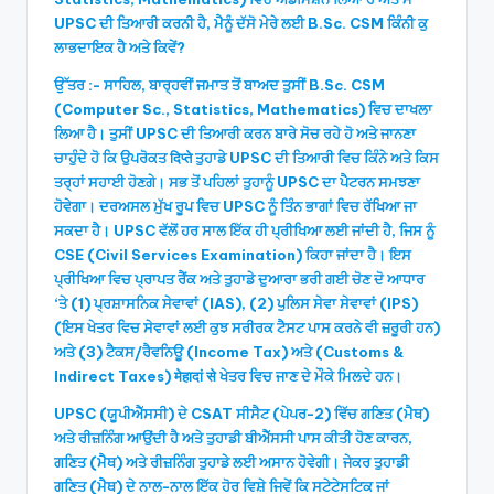
UPSC ਦੀ ਤਿਆਰੀ ਕਰਨੀ ਹੈ, ਮੈਨੂੰ ਦੱਸੋ ਮੇਰੇ ਲਈ B.Sc. CSM ਕਿੰਨੀ ਕੁ
ਲਾਭਦਾਇਕ ਹੈ ਅਤੇ ਕਿਵੇਂ?
ਉੱਤਰ :- ਸਾਹਿਲ, ਬਾਰ੍ਹਵੀਂ ਜਮਾਤ ਤੋਂ ਬਾਅਦ ਤੁਸੀਂ B.Sc. CSM
(Computer Sc., Statistics, Mathematics) ਵਿਚ ਦਾਖਲਾ
ਲਿਆ ਹੈ। ਤੁਸੀਂ UPSC ਦੀ ਤਿਆਰੀ ਕਰਨ ਬਾਰੇ ਸੋਚ ਰਹੇ ਹੋ ਅਤੇ ਜਾਨਣਾ
ਚਾਹੁੰਦੇ ਹੋ ਕਿ ਉਪਰੋਕਤ दिप्ते ਤੁਹਾਡੇ UPSC ਦੀ ਤਿਆਰੀ ਵਿਚ ਕਿੰਨੇ ਅਤੇ ਕਿਸ
ਤਰ੍ਹਾਂ ਸਹਾਈ ਹੋਣਗੇ। ਸਭ ਤੋਂ ਪਹਿਲਾਂ ਤੁਹਾਨੂੰ UPSC ਦਾ ਪੈਟਰਨ ਸਮਝਣਾ
ਹੋਵੇਗਾ। ਦਰਅਸਲ ਮੁੱਖ ਰੂਪ ਵਿਚ UPSC ਨੂੰ ਤਿੰਨ ਭਾਗਾਂ ਵਿਚ ਰੱਖਿਆ ਜਾ
ਸਕਦਾ ਹੈ। UPSC ਵੱਲੋਂ ਹਰ ਸਾਲ ਇੱਕ ਹੀ ਪ੍ਰੀਖਿਆ ਲਈ ਜਾਂਦੀ ਹੈ, ਜਿਸ ਨੂੰ
CSE (Civil Services Examination) ਕਿਹਾ ਜਾਂਦਾ ਹੈ। ਇਸ
ਪ੍ਰੀਖਿਆ ਵਿਚ ਪ੍ਰਾਪਤ ਰੈਂਕ ਅਤੇ ਤੁਹਾਡੇ ਦੁਆਰਾ ਭਰੀ ਗਈ ਚੋਣ ਦੋ ਆਧਾਰ
‘ਤੇ (1) ਪ੍ਰਸ਼ਾਸਨਿਕ ਸੇਵਾਵਾਂ (IAS), (2) ਪੁਲਿਸ ਸੇਵਾ ਸੇਵਾਵਾਂ (IPS)
(ਇਸ ਖੇਤਰ ਵਿਚ ਸੇਵਾਵਾਂ ਲਈ ਕੁਝ ਸਰੀਰਕ ਟੈਸਟ ਪਾਸ ਕਰਨੇ ਵੀ ਜ਼ਰੂਰੀ ਹਨ)
ਅਤੇ (3) ਟੈਕਸ/ਰੈਵਨਿਊ (Income Tax) ਅਤੇ (Customs &
Indirect Taxes) मेहादां से ਖੇਤਰ ਵਿਚ ਜਾਣ ਦੇ ਮੌਕੇ ਮਿਲਦੇ ਹਨ।
UPSC (ਯੂਪੀਐੱਸਸੀ) ਦੇ CSAT ਸੀਸੈਟ (ਪੇਪਰ-2) ਵਿੱਚ ਗਣਿਤ (ਮੈਥ)
ਅਤੇ ਰੀਜ਼ਨਿੰਗ ਆਉਂਦੀ ਹੈ ਅਤੇ ਤੁਹਾਡੀ ਬੀਐੱਸਸੀ ਪਾਸ ਕੀਤੀ ਹੋਣ ਕਾਰਨ,
ਗਣਿਤ (ਮੈਥ) ਅਤੇ ਰੀਜ਼ਨਿੰਗ ਤੁਹਾਡੇ ਲਈ ਅਸਾਨ ਹੋਵੇਗੀ। ਜੇਕਰ ਤੁਹਾਡੀ
ਗਣਿਤ (ਮੈਥ) ਦੇ ਨਾਲ-ਨਾਲ ਇੱਕ ਹੋਰ ਵਿਸ਼ੇ ਜਿਵੇਂ ਕਿ ਸਟੇਟੇਸਟਿਕ ਜਾਂ