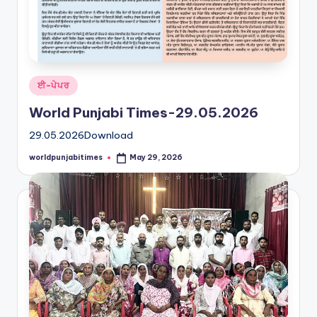
Posted
ਈ-ਪੇਪਰ
in
World Punjabi Times-29.05.2026
29.05.2026Download
worldpunjabitimes
May 29, 2026
Posted
by