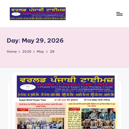
Skip
to
W
content
o
Day:
May 29, 2026
rl
d
Home
2026
May
29
P
u
nj
a
bi
Ti
m