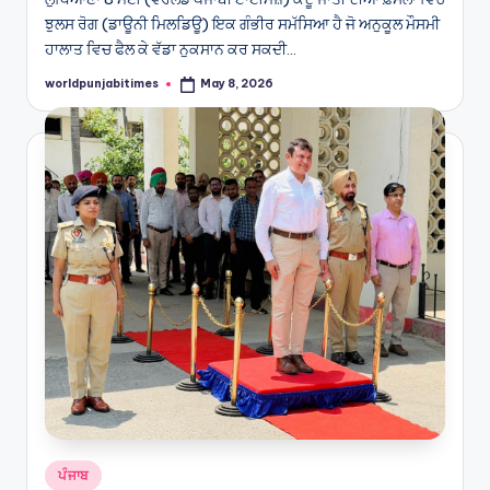
ਝੁਲਸ ਰੋਗ (ਡਾਊਨੀ ਮਿਲਡਿਊ) ਇਕ ਗੰਭੀਰ ਸਮੱਸਿਆ ਹੈ ਜੋ ਅਨੁਕੂਲ ਮੌਸਮੀ
ਹਾਲਾਤ ਵਿਚ ਫੈਲ ਕੇ ਵੱਡਾ ਨੁਕਸਾਨ ਕਰ ਸਕਦੀ…
worldpunjabitimes
May 8, 2026
Posted
by
Posted
ਪੰਜਾਬ