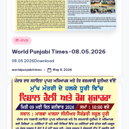
Posted
ਈ-ਪੇਪਰ
in
World Punjabi Times-08.05.2026
08.05.2026Download
worldpunjabitimes
May 8, 2026
Posted
by