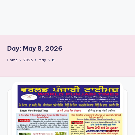
e
s
Day:
May 8, 2026
Home
2026
May
8