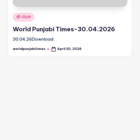
s
Posted
ਈ-ਪੇਪਰ
in
World Punjabi Times-30.04.2026
30.04.26Download
worldpunjabitimes
April 30, 2026
Posted
by