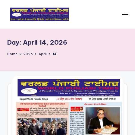
Skip
to
W
content
o
Day:
April 14, 2026
rl
d
Home
2026
April
14
P
u
nj
a
bi
Ti
m