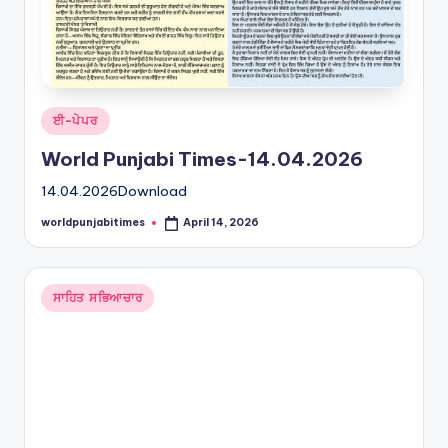
Posted
ਈ-ਪੇਪਰ
in
World Punjabi Times-14.04.2026
14.04.2026Download
worldpunjabitimes
April 14, 2026
Posted
by
Posted
ਸਾਹਿਤ ਸਭਿਆਚਾਰ
in