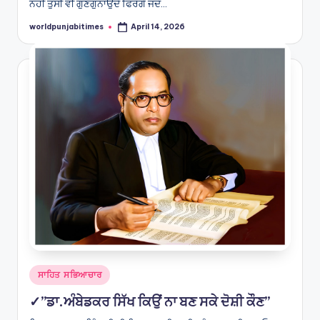
ਨਹੀਂ ਤੁਸੀਂ ਵੀ ਗੁਣਗੁਨਾਉਂਦੇ ਫਿਰੋਗੇ ਜਦੋਂ…
worldpunjabitimes
April 14, 2026
Posted
by
Posted
ਸਾਹਿਤ ਸਭਿਆਚਾਰ
in
✓”ਡਾ.ਅੰਬੇਡਕਰ ਸਿੱਖ ਕਿਉਂ ਨਾ ਬਣ ਸਕੇ ਦੋਸ਼ੀ ਕੌਣ”