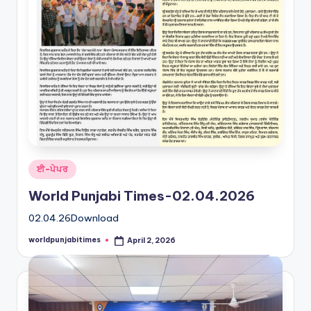
Posted
ਈ-ਪੇਪਰ
in
World Punjabi Times-02.04.2026
02.04.26Download
worldpunjabitimes
April 2, 2026
Posted
by