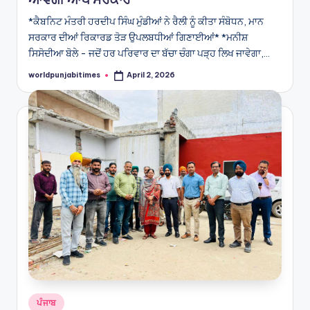
*ਕੈਬਨਿਟ ਮੰਤਰੀ ਹਰਦੀਪ ਸਿੰਘ ਮੁੰਡੀਆਂ ਨੇ ਰੈਲੀ ਨੂੰ ਕੀਤਾ ਸੰਬੋਧਨ, ਮਾਨ
ਸਰਕਾਰ ਦੀਆਂ ਰਿਕਾਰਡ ਤੋੜ ਉਪਲਬਧੀਆਂ ਗਿਣਾਈਆਂ* *ਮਨੀਸ਼
ਸਿਸੋਦੀਆ ਬੋਲੇ - ਜਦੋਂ ਹਰ ਪਰਿਵਾਰ ਦਾ ਬੱਚਾ ਚੰਗਾ ਪੜ੍ਹ ਲਿਖ ਜਾਵੇਗਾ,…
worldpunjabitimes
April 2, 2026
Posted
by
Posted
ਪੰਜਾਬ